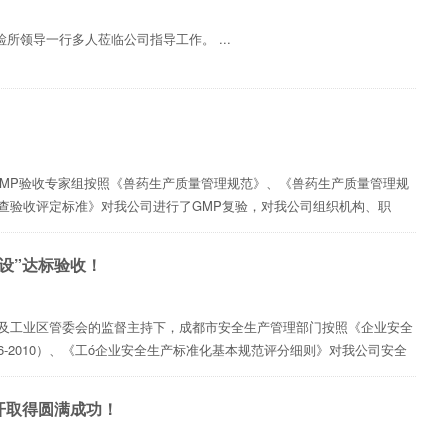
检所领导一行多人莅临公司指导工作。 ...
的GMP验收专家组按照《兽药生产质量管理规范》、《兽药生产质量管理规
查验收评定标准》对我公司进行了GMP复验，对我公司组织机构、职
厂区车间环境情况、卫生状况；实验室环境及设施设备、监测仪器、生产
料管理等文件，原始记¼以及现场操作等进行了全...
设”达标验收！
安监局及工业区管委会的监督主持下，成都市安全生产管理部门按照《企业安全
006-2010）、《工ó企业安全生产标准化基本规范评分细则》对我公司安全
场查看、现场提问、逐条评分等方式，对我公司安全标准化建设情况进行
通过检查验收，成为标准化建设达标企业。 ...
开取得圆满成功！