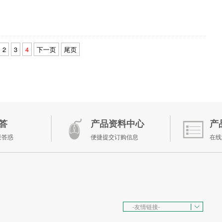
2
3
4
下一页
尾页
答
产品资料中心
产
疑答惑
便捷提交订购信息
在线
-友情链接-